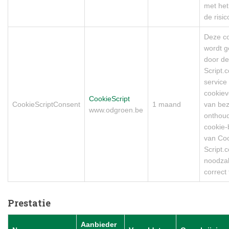
met het
de risi
Deze c
wordt g
door de
Script.
service
cookie
CookieScript
CookieScriptConsent
1 maand
van bez
www.odgroen.be
onthou
cookie-
van Coo
Script.
noodzak
correct
Prestatie
Aanbieder