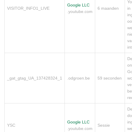
Yo
Google LLC
VISITOR_INFO1_LIVE
6 maanden
in 
.youtube.com
in
oo
we
ni
va
in
De
on
Go
_gat_gtag_UA_137428324_1
.odgroen.be
59 seconden
wo
ve
be
re
De
do
Google LLC
in
YSC
Sessie
.youtube.com
we