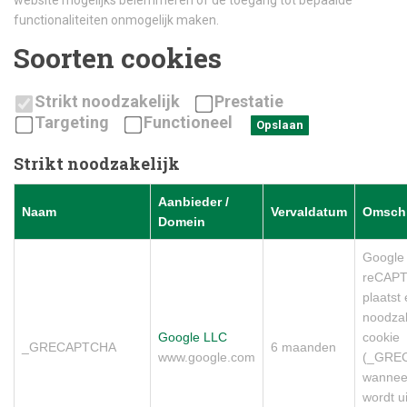
website mogelijks belemmeren of de toegang tot bepaalde
functionaliteiten onmogelijk maken.
Soorten cookies
Strikt noodzakelijk
Prestatie
Targeting
Functioneel
Opslaan
Strikt noodzakelijk
Aanbieder /
Naam
Vervaldatum
Omschr
Domein
Google
reCAP
plaatst
noodzak
Google LLC
cookie
_GRECAPTCHA
6 maanden
www.google.com
(_GRE
wannee
wordt u