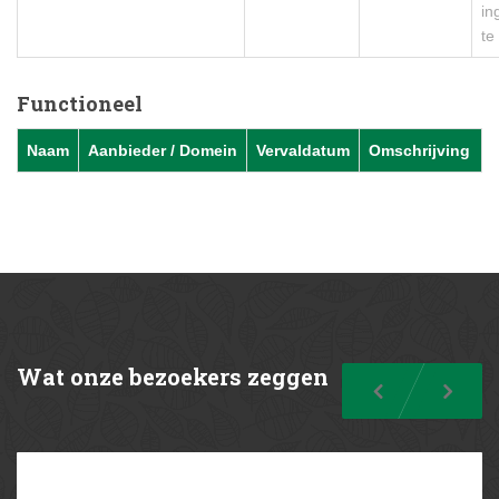
in
te
Functioneel
Naam
Aanbieder / Domein
Vervaldatum
Omschrijving
Wat
onze bezoekers zeggen
Previous
Nex