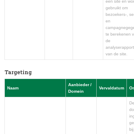
een site en wo
gebruikt om
bezoekers-, se
en
campagnegeg
te berekenen 
de
analyserappor
van de site.
Targeting
Aanbieder /
Naam
Vervaldatum
Om
Domein
De
do
in
ge
bi