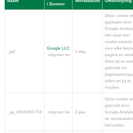
Naam
Vervaldatum
Omschrijving
/ Domein
Deze cookie w
geplaatst door
Google Analyti
Het slaat een
unieke waarde
Google LLC
voor elke bezo
_gid
1 dag
.odgroen.be
pagina en werk
deze bij en wo
gebruikt om
paginaweergav
tellen en bij te
houden.
Deze cookie w
gebruikt door
_ga_M0459557X4
.odgroen.be
2 jaar
Google Analyt
de sessiestatus
behouden.