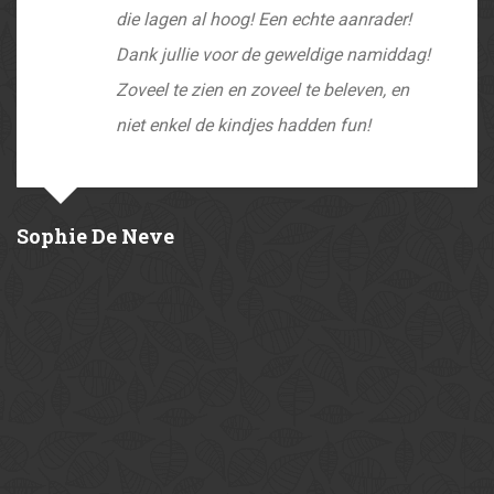
die lagen al hoog! Een echte aanrader!
Dank jullie voor de geweldige namiddag!
Zoveel te zien en zoveel te beleven, en
niet enkel de kindjes hadden fun!
Sophie De Neve