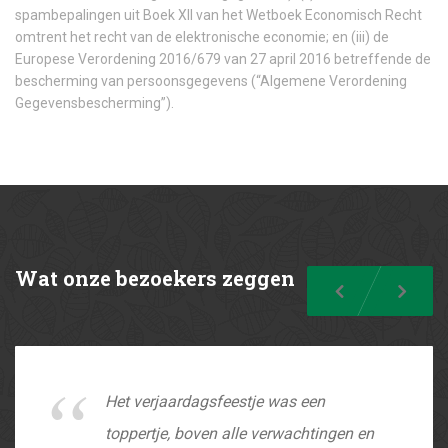
spambepalingen uit Boek XII van het Wetboek Economisch Recht
omtrent het recht van de elektronische economie; en (iii) de
Europese Verordening 2016/679 van 27 april 2016 betreffende de
bescherming van persoonsgegevens (“Algemene Verordening
Gegevensbescherming”).
Wat
onze bezoekers zeggen
Previous
Nex
Het verjaardagsfeestje was een
toppertje, boven alle verwachtingen en